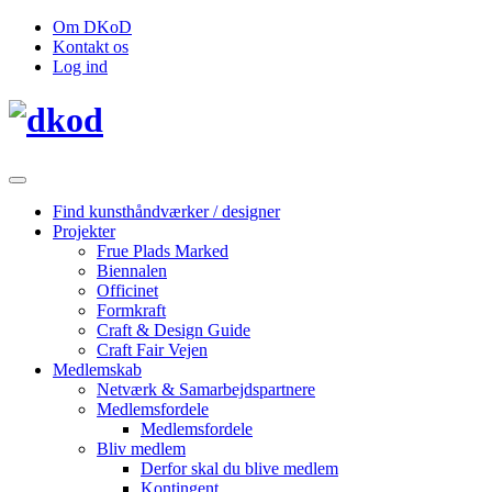
Om DKoD
Kontakt os
Log ind
Find kunsthåndværker / designer
Projekter
Frue Plads Marked
Biennalen
Officinet
Formkraft
Craft & Design Guide
Craft Fair Vejen
Medlemskab
Netværk & Samarbejdspartnere
Medlemsfordele
Medlemsfordele
Bliv medlem
Derfor skal du blive medlem
Kontingent