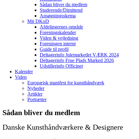
Sådan bliver du medlem
Studerende/Dimittend
Ansøgningsskema
Mit DKoD
Afdelingernes område
Foreningskalender
Viden & vejledning
Foreningen internt
Guide til profil
Deltagerinfo Julemarkedet VÆRK 2024
Deltagerinfo Frue Plads Marked 2026
Udstillerinfo Officinet
Kalender
Viden
Europæisk manifest for kunsthåndværk
Nyheder
Artikler
Portrætter
Sådan bliver du medlem
Danske Kunsthåndværkere & Designere