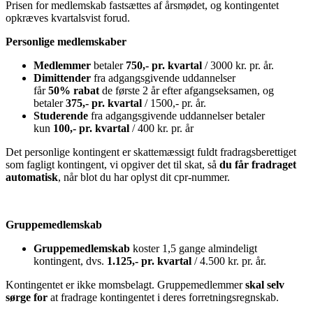
Prisen for medlemskab fastsættes af årsmødet, og kontingentet
opkræves kvartalsvist forud.
Personlige medlemskaber
Medlemmer
betaler
750,- pr. kvartal
/ 3000 kr. pr. år.
Dimittender
fra adgangsgivende uddannelser
får
50%
rabat
de første 2 år efter afgangseksamen, og
betaler
375,- pr. kvartal
/ 1500,- pr. år.
Studerende
fra adgangsgivende uddannelser betaler
kun
100,- pr. kvartal
/ 400 kr. pr. år
Det personlige kontingent er skattemæssigt fuldt fradragsberettiget
som fagligt kontingent, vi opgiver det til skat, så
du får fradraget
automatisk
, når blot du har oplyst dit cpr-nummer.
Gruppemedlemskab
Gruppemedlemskab
koster 1,5 gange almindeligt
kontingent, dvs.
1.125,- pr. kvartal
/ 4.500 kr. pr. år.
Kontingentet er ikke momsbelagt. Gruppemedlemmer
skal selv
sørge for
at fradrage kontingentet i deres forretningsregnskab.