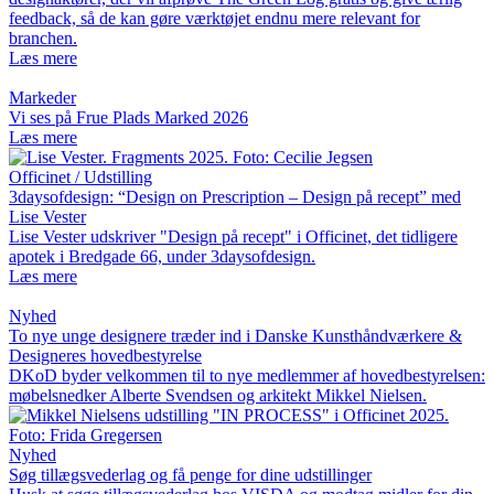
feedback, så de kan gøre værktøjet endnu mere relevant for
branchen.
Læs mere
Markeder
Vi ses på Frue Plads Marked 2026
Læs mere
Officinet / Udstilling
3daysofdesign: “Design on Prescription – Design på recept” med
Lise Vester
Lise Vester udskriver "Design på recept" i Officinet, det tidligere
apotek i Bredgade 66, under 3daysofdesign.
Læs mere
Nyhed
To nye unge designere træder ind i Danske Kunsthåndværkere &
Designeres hovedbestyrelse
DKoD byder velkommen til to nye medlemmer af hovedbestyrelsen:
møbelsnedker Alberte Svendsen og arkitekt Mikkel Nielsen.
Nyhed
Søg tillægsvederlag og få penge for dine udstillinger