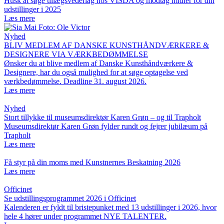
Husk at søge tillægsvederlag hos VISDA og modtag midler for din
udstillinger i 2025
Læs mere
Nyhed
BLIV MEDLEM AF DANSKE KUNSTHÅNDVÆRKERE &
DESIGNERE VIA VÆRKBEDØMMELSE
Ønsker du at blive medlem af Danske Kunsthåndværkere &
Designere, har du også mulighed for at søge optagelse ved
værkbedømmelse. Deadline 31. august 2026.
Læs mere
Nyhed
Stort tillykke til museumsdirektør Karen Grøn – og til Trapholt
Museumsdirektør Karen Grøn fylder rundt og fejrer jubilæum på
Trapholt
Læs mere
Få styr på din moms med Kunstnernes Beskatning 2026
Læs mere
Officinet
Se udstillingsprogrammet 2026 i Officinet
Kalenderen er fyldt til bristepunket med 13 udstillinger i 2026, hvor
hele 4 hører under programmet NYE TALENTER.