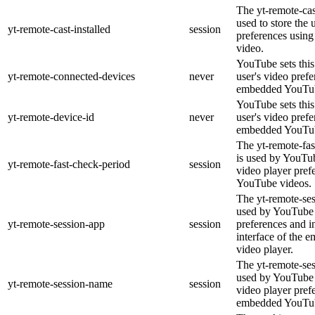
The yt-remote-cast
used to store the 
yt-remote-cast-installed
session
preferences usi
video.
YouTube sets this 
yt-remote-connected-devices
never
user's video pref
embedded YouTub
YouTube sets this 
yt-remote-device-id
never
user's video pref
embedded YouTub
The yt-remote-fas
is used by YouTube
yt-remote-fast-check-period
session
video player pre
YouTube videos.
The yt-remote-ses
used by YouTube t
yt-remote-session-app
session
preferences and i
interface of the
video player.
The yt-remote-se
used by YouTube t
yt-remote-session-name
session
video player pref
embedded YouTub