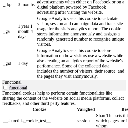
advertisements when either on Facebook or on a
_fbp
3 months
digital platform powered by Facebook
advertising after visiting the website.
Google Analytics sets this cookie to calculate
visitor, session and campaign data and track site
1 year 1
usage for the site's analytics report. The cookie
_ga
month 4
stores information anonymously and assigns a
days
randomly generated number to recognise unique
visitors.
Google Analytics sets this cookie to store
information on how visitors use a website while
also creating an analytics report of the website's
_gid
1 day
performance. Some of the collected data
includes the number of visitors, their source, and
the pages they visit anonymously.
Functional
functional
Functional cookies help to perform certain functionalities like
sharing the content of the website on social media platforms, collect
feedbacks, and other third-party features.
Cookie
Varighed
Bes
ShareThis sets thi
__sharethis_cookie_test__
session
which pages are 
whom.