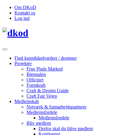
Om DKoD
Kontakt os
Log ind
Find kunsthåndværker / designer
Projekter
Frue Plads Marked
Biennalen
Officinet
Formkraft
Craft & Design Guide
Craft Fair Vejen
Medlemskab
Netværk & Samarbejdspartnere
Medlemsfordele
Medlemsfordele
Bliv medlem
Derfor skal du blive medlem
Kontingent