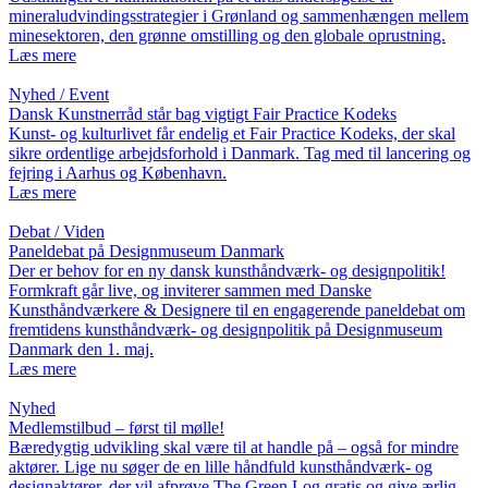
mineraludvindingsstrategier i Grønland og sammenhængen mellem
minesektoren, den grønne omstilling og den globale oprustning.
Læs mere
Nyhed / Event
Dansk Kunstnerråd står bag vigtigt Fair Practice Kodeks
Kunst- og kulturlivet får endelig et Fair Practice Kodeks, der skal
sikre ordentlige arbejdsforhold i Danmark. Tag med til lancering og
fejring i Aarhus og København.
Læs mere
Debat / Viden
Paneldebat på Designmuseum Danmark
Der er behov for en ny dansk kunsthåndværk- og designpolitik!
Formkraft går live, og inviterer sammen med Danske
Kunsthåndværkere & Designere til en engagerende paneldebat om
fremtidens kunsthåndværk- og designpolitik på Designmuseum
Danmark den 1. maj.
Læs mere
Nyhed
Medlemstilbud – først til mølle!
Bæredygtig udvikling skal være til at handle på – også for mindre
aktører. Lige nu søger de en lille håndfuld kunsthåndværk- og
designaktører, der vil afprøve The Green Log gratis og give ærlig