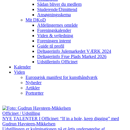
Sådan bliver du medlem
Studerende/Dimittend
Ansøgningsskema
Mit DKoD
Afdelingernes område
Foreningskalender
Viden & vejledning
Foreningen internt
Guide til profil
Deltagerinfo Julemarkedet VÆRK 2024
Deltagerinfo Frue Plads Marked 2026
Udstillerinfo Officinet
Kalender
Viden
Europæisk manifest for kunsthåndværk
Nyheder
Artikler
Portrætter
Officinet / Udstilling
NYE TALENTER I Officinet: “If in a hole, keep digging” med
Gudrun Havsteen-Mikkelsen
Udstillingen er kulminationen på et årtis undersøgelse af