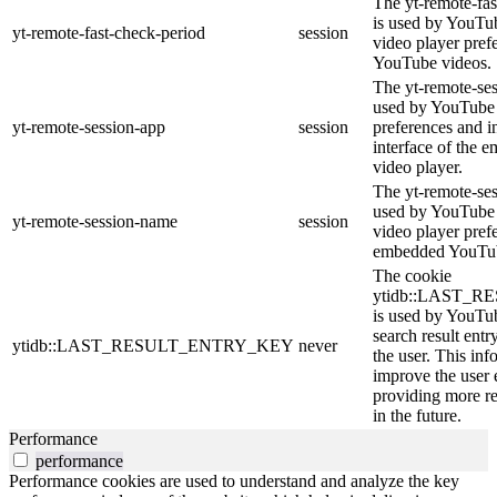
The yt-remote-fas
is used by YouTube
yt-remote-fast-check-period
session
video player pre
YouTube videos.
The yt-remote-ses
used by YouTube t
yt-remote-session-app
session
preferences and i
interface of the
video player.
The yt-remote-se
used by YouTube t
yt-remote-session-name
session
video player pref
embedded YouTub
The cookie
ytidb::LAST_
is used by YouTube
search result entr
ytidb::LAST_RESULT_ENTRY_KEY
never
the user. This inf
improve the user 
providing more re
in the future.
Performance
performance
Performance cookies are used to understand and analyze the key