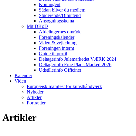
Kontingent
Sådan bliver du medlem
Studerende/Dimittend
Ansøgningsskema
Mit DKoD
Afdelingernes område
Foreningskalender
Viden & vejledning
Foreningen internt
Guide til profil
Deltagerinfo Julemarkedet VÆRK 2024
Deltagerinfo Frue Plads Marked 2026
Udstillerinfo Officinet
Kalender
Viden
Europæisk manifest for kunsthåndværk
Nyheder
Artikler
Portrætter
Artikler