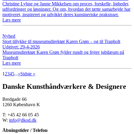
Christine Lyhne og Janne Mikkelsen om proces, forskelle, ligheder,
udfordringer og løsninger. Og om, hvordan det tætte samarbejde har
motiveret, inspireret og udviklet deres kunstneriske praksisser.
Læs mere
Nyhed
Stort tillykke til museumsdirektør Karen Grøn – og til Trapholt
Udgivet: 29-4-2026
Museumsdirektør Karen Grøn fylder rundt og fejrer jubilæum på
Trapholt
Læs mere
1
2
3
4
5
...
»
Sidste »
Danske Kunsthåndværkere & Designere
Bredgade 66
1260 København K
T: +45 42 66 05 45
W:
info@dkod.dk
Åbningstider / Telefon