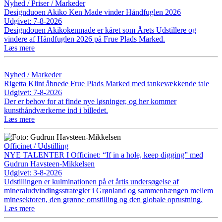
Nyhed / Priser / Markeder
Designduoen Akiko Ken Made vinder Håndfuglen 2026
Udgivet: 7-8-2026
Designdouen Akikokenmade er kåret som Årets Udstillere og
vindere af Håndfuglen 2026 på Frue Plads Marked.
Læs mere
Nyhed / Markeder
Rigetta Klint åbnede Frue Plads Marked med tankevækkende tale
Udgivet: 7-8-2026
Der er behov for at finde nye løsninger, og her kommer
kunsthåndværkerne ind i billedet.
Læs mere
Officinet / Udstilling
NYE TALENTER I Officinet: “If in a hole, keep digging” med
Gudrun Havsteen-Mikkelsen
Udgivet: 3-8-2026
Udstillingen er kulminationen på et årtis undersøgelse af
mineraludvindingsstrategier i Grønland og sammenhængen mellem
minesektoren, den grønne omstilling og den globale oprustning.
Læs mere