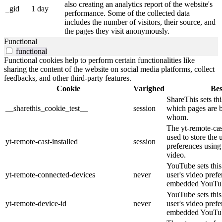
also creating an analytics report of the website's
_gid
1 day
performance. Some of the collected data
includes the number of visitors, their source, and
the pages they visit anonymously.
Functional
functional
Functional cookies help to perform certain functionalities like
sharing the content of the website on social media platforms, collect
feedbacks, and other third-party features.
Cookie
Varighed
Bes
ShareThis sets thi
__sharethis_cookie_test__
session
which pages are 
whom.
The yt-remote-cast
used to store the 
yt-remote-cast-installed
session
preferences usi
video.
YouTube sets this 
yt-remote-connected-devices
never
user's video pref
embedded YouTub
YouTube sets this 
yt-remote-device-id
never
user's video pref
embedded YouTub