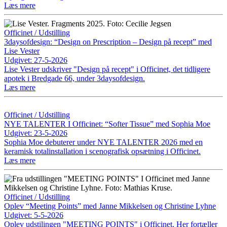
Læs mere
Officinet / Udstilling
3daysofdesign: “Design on Prescription – Design på recept” med
Lise Vester
Udgivet: 27-5-2026
Lise Vester udskriver "Design på recept" i Officinet, det tidligere
apotek i Bredgade 66, under 3daysofdesign.
Læs mere
Officinet / Udstilling
NYE TALENTER I Officinet: “Softer Tissue” med Sophia Moe
Udgivet: 23-5-2026
Sophia Moe debuterer under NYE TALENTER 2026 med en
keramisk totalinstallation i scenografisk opsætning i Officinet.
Læs mere
Officinet / Udstilling
Oplev “Meeting Points” med Janne Mikkelsen og Christine Lyhne
Udgivet: 5-5-2026
Oplev udstilingen "MEETING POINTS" i Officinet. Her fortæller