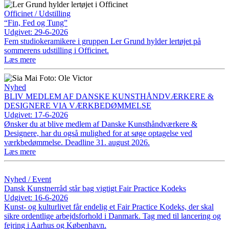
Officinet / Udstilling
“Fin, Fed og Tung”
Udgivet: 29-6-2026
Fem studiokeramikere i gruppen Ler Grund hylder lertøjet på
sommerens udstilling i Officinet.
Læs mere
Nyhed
BLIV MEDLEM AF DANSKE KUNSTHÅNDVÆRKERE &
DESIGNERE VIA VÆRKBEDØMMELSE
Udgivet: 17-6-2026
Ønsker du at blive medlem af Danske Kunsthåndværkere &
Designere, har du også mulighed for at søge optagelse ved
værkbedømmelse. Deadline 31. august 2026.
Læs mere
Nyhed / Event
Dansk Kunstnerråd står bag vigtigt Fair Practice Kodeks
Udgivet: 16-6-2026
Kunst- og kulturlivet får endelig et Fair Practice Kodeks, der skal
sikre ordentlige arbejdsforhold i Danmark. Tag med til lancering og
fejring i Aarhus og København.