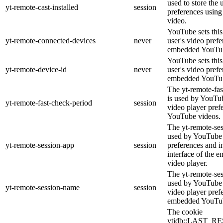
used to store the 
yt-remote-cast-installed
session
preferences usi
video.
YouTube sets this 
yt-remote-connected-devices
never
user's video pref
embedded YouTub
YouTube sets this 
yt-remote-device-id
never
user's video pref
embedded YouTub
The yt-remote-fas
is used by YouTube
yt-remote-fast-check-period
session
video player pre
YouTube videos.
The yt-remote-ses
used by YouTube t
yt-remote-session-app
session
preferences and i
interface of the
video player.
The yt-remote-se
used by YouTube t
yt-remote-session-name
session
video player pref
embedded YouTub
The cookie
ytidb::LAST_