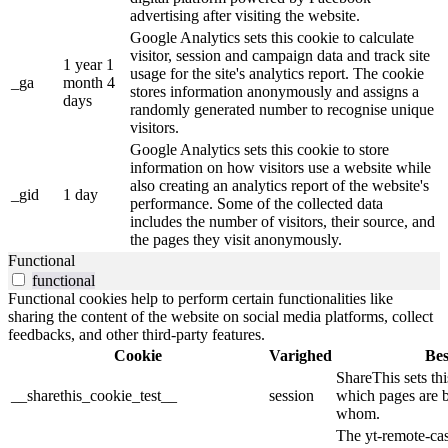
advertising after visiting the website.
Google Analytics sets this cookie to calculate
visitor, session and campaign data and track site
1 year 1
usage for the site's analytics report. The cookie
_ga
month 4
stores information anonymously and assigns a
days
randomly generated number to recognise unique
visitors.
Google Analytics sets this cookie to store
information on how visitors use a website while
also creating an analytics report of the website's
_gid
1 day
performance. Some of the collected data
includes the number of visitors, their source, and
the pages they visit anonymously.
Functional
functional
Functional cookies help to perform certain functionalities like
sharing the content of the website on social media platforms, collect
feedbacks, and other third-party features.
Cookie
Varighed
Bes
ShareThis sets thi
__sharethis_cookie_test__
session
which pages are 
whom.
The yt-remote-cast