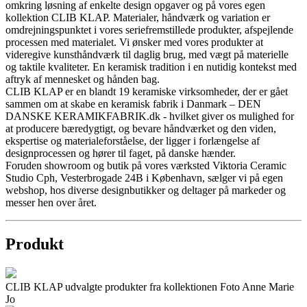
omkring løsning af enkelte design opgaver og på vores egen
kollektion CLIB KLAP. Materialer, håndværk og variation er
omdrejningspunktet i vores seriefremstillede produkter, afspejlende
processen med materialet. Vi ønsker med vores produkter at
videregive kunsthåndværk til daglig brug, med vægt på materielle
og taktile kvaliteter. En keramisk tradition i en nutidig kontekst med
aftryk af mennesket og hånden bag.
CLIB KLAP er en blandt 19 keramiske virksomheder, der er gået
sammen om at skabe en keramisk fabrik i Danmark – DEN
DANSKE KERAMIKFABRIK.dk - hvilket giver os mulighed for
at producere bæredygtigt, og bevare håndværket og den viden,
ekspertise og materialeforståelse, der ligger i forlængelse af
designprocessen og hører til faget, på danske hænder.
Foruden showroom og butik på vores værksted Viktoria Ceramic
Studio Cph, Vesterbrogade 24B i København, sælger vi på egen
webshop, hos diverse designbutikker og deltager på markeder og
messer hen over året.
Produkt
CLIB KLAP udvalgte produkter fra kollektionen Foto Anne Marie
Jo