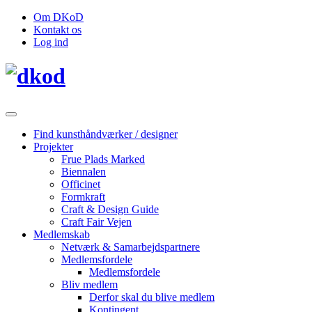
Om DKoD
Kontakt os
Log ind
Find kunsthåndværker / designer
Projekter
Frue Plads Marked
Biennalen
Officinet
Formkraft
Craft & Design Guide
Craft Fair Vejen
Medlemskab
Netværk & Samarbejdspartnere
Medlemsfordele
Medlemsfordele
Bliv medlem
Derfor skal du blive medlem
Kontingent