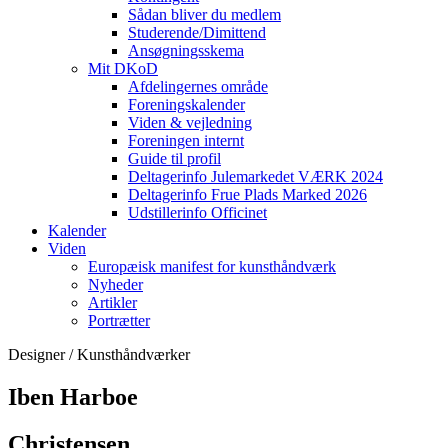
Sådan bliver du medlem
Studerende/Dimittend
Ansøgningsskema
Mit DKoD
Afdelingernes område
Foreningskalender
Viden & vejledning
Foreningen internt
Guide til profil
Deltagerinfo Julemarkedet VÆRK 2024
Deltagerinfo Frue Plads Marked 2026
Udstillerinfo Officinet
Kalender
Viden
Europæisk manifest for kunsthåndværk
Nyheder
Artikler
Portrætter
Designer / Kunsthåndværker
Iben Harboe
Christensen