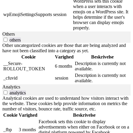
WordPress sets this cookie
when a user interacts with
emojis on a WordPress site. It
wpEmojiSettingsSupports
session
helps determine if the user's
browser can display emojis
properly.
Others
others
Other uncategorized cookies are those that are being analyzed and
have not been classified into a category as yet.
Cookie
Varighed
Beskrivelse
__Secure-
Description is currently not
6 months
ROLLOUT_TOKEN
available.
Description is currently not
_cfuvid
session
available.
Analytics
analytics
Analytical cookies are used to understand how visitors interact with
the website. These cookies help provide information on metrics the
number of visitors, bounce rate, traffic source, etc.
Cookie
Varighed
Beskrivelse
Facebook sets this cookie to display
advertisements when either on Facebook or on a
_fbp
3 months
digital platform powered by Facebook