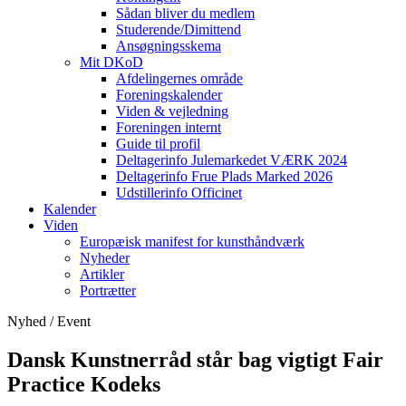
Sådan bliver du medlem
Studerende/Dimittend
Ansøgningsskema
Mit DKoD
Afdelingernes område
Foreningskalender
Viden & vejledning
Foreningen internt
Guide til profil
Deltagerinfo Julemarkedet VÆRK 2024
Deltagerinfo Frue Plads Marked 2026
Udstillerinfo Officinet
Kalender
Viden
Europæisk manifest for kunsthåndværk
Nyheder
Artikler
Portrætter
Nyhed / Event
Dansk Kunstnerråd står bag vigtigt Fair
Practice Kodeks