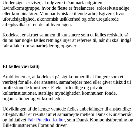
Undersøgelser viser, at udøvere i Danmark udgør en
lavindkomstgruppe, hvor de fleste er freelancere, soloselvstændige
eller kombinatører. Man har typisk skiftende arbejdsgivere, hvor
uforudsigelighed, økonomisk usikkerhed og ofte uregulerede
arbejdsvilkår er en del af hverdagen.
Kodekset er skruet sammen til kunstnere som et fælles redskab, så
du nu har nogle fælles retningslinjer at referere til, når du skal indgå
fair aftaler om samarbejder og opgaver.
Et fælles værkstøj
Ambitionen er, at kodekset på sigt kommer til at fungere som et
værktøj for alle, der ansætter, samarbejder med eller giver tilskud til
professionelle kunstnere. F. eks. offentlige og private
kulturinstitutioner, statslige myndigheder, kommuner, fonde,
organisationer og virksomheder.
Udviklingen af de længe ventede fælles anbefalinger til anstændige
arbejdsvilkår er resultat af et samarbejde mellem Dansk Kunstnerråd
og initiativet
Fair Practice Kultur
, som Dansk Komponistforening og
Billedkunstnernes Forbund driver.