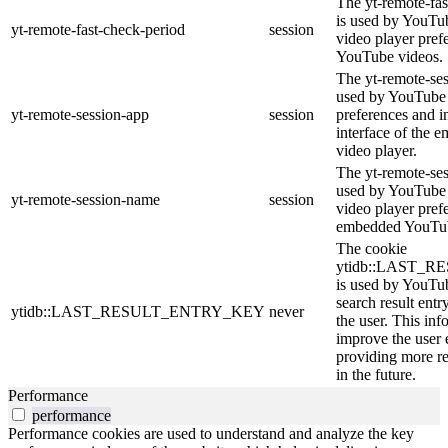
The yt-remote-fas
is used by YouTube
yt-remote-fast-check-period
session
video player pre
YouTube videos.
The yt-remote-ses
used by YouTube t
yt-remote-session-app
session
preferences and i
interface of the
video player.
The yt-remote-se
used by YouTube t
yt-remote-session-name
session
video player pref
embedded YouTub
The cookie
ytidb::LAST_
is used by YouTube
search result entr
ytidb::LAST_RESULT_ENTRY_KEY
never
the user. This inf
improve the user 
providing more re
in the future.
Performance
performance
Performance cookies are used to understand and analyze the key