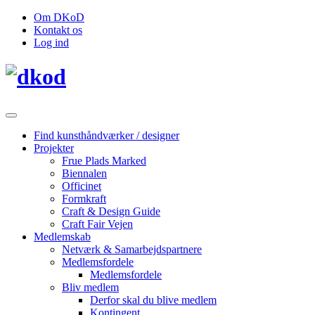
Om DKoD
Kontakt os
Log ind
Find kunsthåndværker / designer
Projekter
Frue Plads Marked
Biennalen
Officinet
Formkraft
Craft & Design Guide
Craft Fair Vejen
Medlemskab
Netværk & Samarbejdspartnere
Medlemsfordele
Medlemsfordele
Bliv medlem
Derfor skal du blive medlem
Kontingent