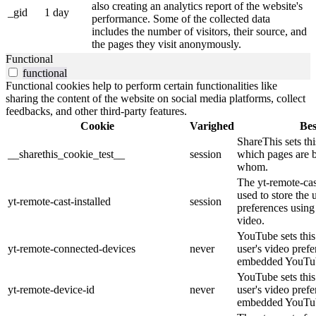
also creating an analytics report of the website's
_gid
1 day
performance. Some of the collected data
includes the number of visitors, their source, and
the pages they visit anonymously.
Functional
functional
Functional cookies help to perform certain functionalities like
sharing the content of the website on social media platforms, collect
feedbacks, and other third-party features.
Cookie
Varighed
Bes
ShareThis sets thi
__sharethis_cookie_test__
session
which pages are 
whom.
The yt-remote-cast
used to store the 
yt-remote-cast-installed
session
preferences usi
video.
YouTube sets this 
yt-remote-connected-devices
never
user's video pref
embedded YouTub
YouTube sets this 
yt-remote-device-id
never
user's video pref
embedded YouTub