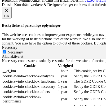
Redaktion: Pernille Anker & Christina Bizzarro
Design:
JE:SU Graphi
Danske Kunsthåndværkere & Designere bruger cookiess til at forbedr
Luk
Beskyttelse af personlige oplysninger
This website uses cookies to improve your experience while you naviga
for the working of basic functionalities of the website. We also use t
consent. You also have the option to opt-out of these cookies. But op
Necessary
Necessary
Altid aktiveret
Necessary cookies are absolutely essential for the website to function
Cookie
Varighed
__cf_bm
1 hour
This cookie, set by C
cookielawinfo-checkbox-analytics
1 year
Set by the GDPR Cooki
cookielawinfo-checkbox-functional
1 year
The GDPR Cookie Conse
cookielawinfo-checkbox-necessary
1 year
Set by the GDPR Cooki
cookielawinfo-checkbox-others
1 year
Set by the GDPR Cooki
cookielawinfo-checkbox-
1 year
Set by the GDPR Cooki
performance