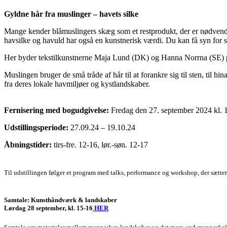
Gyldne hår fra muslinger – havets silke
Mange kender blåmuslingers skæg som et restprodukt, der er nødvendig
havsilke og havuld har også en kunstnerisk værdi. Du kan få syn for s
Her byder tekstilkunstnerne Maja Lund (DK) og Hanna Norrna (SE) på væ
Muslingen bruger de små tråde af hår til at forankre sig til sten, til
fra deres lokale havmiljøer og kystlandskaber.
Fernisering med bogudgivelse:
Fredag den 27. september 2024 kl. 
Udstillingsperiode:
27.09.24 – 19.10.24
Åbningstider:
tirs-fre. 12-16, lør.-søn. 12-17
Til udstillingen følger et program med talks, performance og workshop, der sætte
Samtale: Kunsthåndværk & landskaber
Lørdag 28 september, kl. 15-16
HER