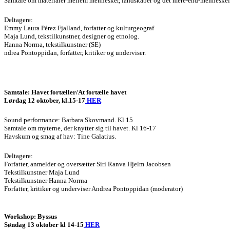
Samtale om materialer mellem mennesker, landskaber og det mere-end-menneskel
Deltagere:
Emmy Laura Pérez Fjalland, forfatter og kulturgeograf
Maja Lund, tekstilkunstner, designer og etnolog.
Hanna Norrna, tekstilkunstner (SE)
ndrea Pontoppidan, forfatter, kritiker og underviser.
Samtale: Havet fortæller/At fortælle havet
Lørdag 12 oktober, kl.15-17
HER
Sound performance: Barbara Skovmand. Kl 15
Samtale om myterne, der knytter sig til havet. Kl 16-17
Havskum og smag af hav: Tine Galatius.
Deltagere:
Forfatter, anmelder og oversætter Siri Ranva Hjelm Jacobsen
Tekstilkunstner Maja Lund
Tekstilkunstner Hanna Norrna
Forfatter, kritiker og underviser Andrea Pontoppidan (moderator)
Workshop: Byssus
Søndag 13 oktober kl 14-15
HER