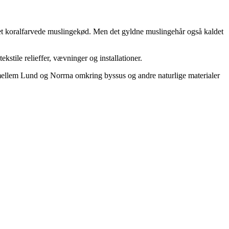
det koralfarvede muslingekød. Men det gyldne muslingehår også kaldet
stile relieffer, vævninger og installationer.
de mellem Lund og Norrna omkring byssus og andre naturlige materialer