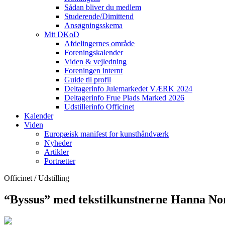
Sådan bliver du medlem
Studerende/Dimittend
Ansøgningsskema
Mit DKoD
Afdelingernes område
Foreningskalender
Viden & vejledning
Foreningen internt
Guide til profil
Deltagerinfo Julemarkedet VÆRK 2024
Deltagerinfo Frue Plads Marked 2026
Udstillerinfo Officinet
Kalender
Viden
Europæisk manifest for kunsthåndværk
Nyheder
Artikler
Portrætter
Officinet / Udstilling
“Byssus” med tekstilkunstnerne Hanna N