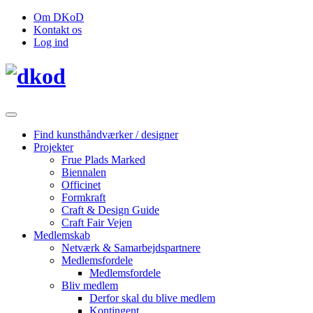
Om DKoD
Kontakt os
Log ind
Find kunsthåndværker / designer
Projekter
Frue Plads Marked
Biennalen
Officinet
Formkraft
Craft & Design Guide
Craft Fair Vejen
Medlemskab
Netværk & Samarbejdspartnere
Medlemsfordele
Medlemsfordele
Bliv medlem
Derfor skal du blive medlem
Kontingent