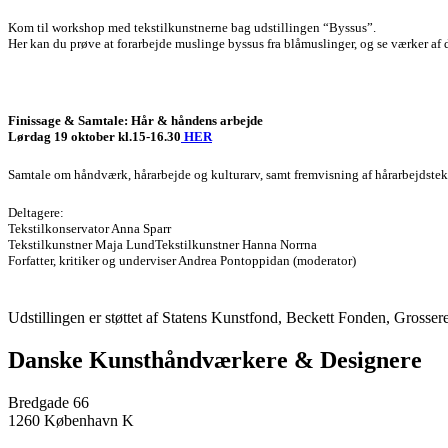
Kom til workshop med tekstilkunstnerne bag udstillingen “Byssus”.
Her kan du prøve at forarbejde muslinge byssus fra blåmuslinger, og se værker af
Finissage & Samtale: Hår & håndens arbejde
Lørdag 19 oktober kl.15-16.30
HER
Samtale om håndværk, hårarbejde og kulturarv, samt fremvisning af hårarbejdstek
Deltagere:
Tekstilkonservator Anna Sparr
Tekstilkunstner Maja LundTekstilkunstner Hanna Norrna
Forfatter, kritiker og underviser Andrea Pontoppidan (moderator)
Udstillingen er støttet af Statens Kunstfond, Beckett Fonden, Gross
Danske Kunsthåndværkere & Designere
Bredgade 66
1260 København K