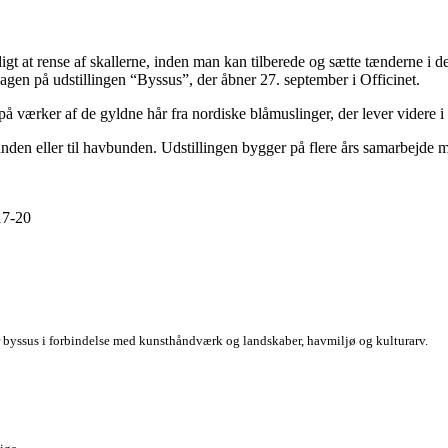
t at rense af skallerne, inden man kan tilberede og sætte tænderne i 
agen på udstillingen “Byssus”, der åbner 27. september i Officinet.
rker af de gyldne hår fra nordiske blåmuslinger, der lever videre i tek
 hinanden eller til havbunden. Udstillingen bygger på flere års samarbej
17-20
r byssus i forbindelse med kunsthåndværk og landskaber, havmiljø og kulturarv.