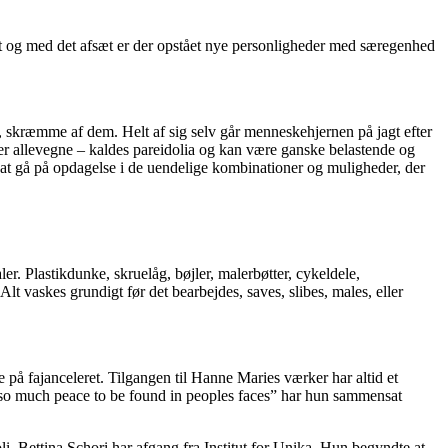
t og med det afsæt er der opstået nye personligheder med særegenhed
e, skræmme af dem. Helt af sig selv går menneskehjernen på jagt efter
igter allevegne – kaldes pareidolia og kan være ganske belastende og
at gå på opdagelse i de uendelige kombinationer og muligheder, der
r. Plastikdunke, skruelåg, bøjler, malerbøtter, cykeldele,
lt vaskes grundigt før det bearbejdes, saves, slibes, males, eller
e på fajanceleret. Tilgangen til Hanne Maries værker har altid et
 so much peace to be found in peoples faces” har hun sammensat
Bettina Schori har afgang fra Institut for Unika. Hun begyndte at