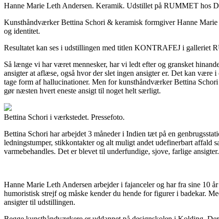
Hanne Marie Leth Andersen. Keramik. Udstillet på RUMMET hos Din
Kunsthåndværker Bettina Schori & keramisk formgiver Hanne Marie Let
og identitet.
Resultatet kan ses i udstillingen med titlen KONTRAFEJ i gallerie
Så længe vi har været mennesker, har vi ledt efter og gransket hinande
ansigter at aflæse, også hvor der slet ingen ansigter er. Det kan være 
tage form af hallucinationer. Men for kunsthåndværker Bettina Schori
gør næsten hvert eneste ansigt til noget helt særligt.
Bettina Schori i værkstedet. Pressefoto.
Bettina Schori har arbejdet 3 måneder i Indien tæt på en genbrugsstati
ledningstumper, stikkontakter og alt muligt andet udefinerbart affald s
varmebehandles. Det er blevet til underfundige, sjove, farlige ansigter.
Hanne Marie Leth Andersen arbejder i fajanceler og har fra sine 10 år i
humoristisk strejf og måske kender du hende for figurer i badekar. 
ansigter til udstillingen.
Begge kunsthåndværkere er uddannet på designskolen i Kolding. Derud