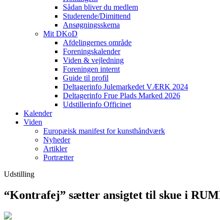
Sådan bliver du medlem
Studerende/Dimittend
Ansøgningsskema
Mit DKoD
Afdelingernes område
Foreningskalender
Viden & vejledning
Foreningen internt
Guide til profil
Deltagerinfo Julemarkedet VÆRK 2024
Deltagerinfo Frue Plads Marked 2026
Udstillerinfo Officinet
Kalender
Viden
Europæisk manifest for kunsthåndværk
Nyheder
Artikler
Portrætter
Udstilling
“Kontrafej” sætter ansigtet til skue i R