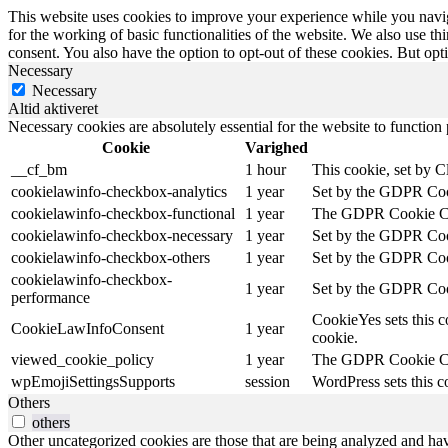
This website uses cookies to improve your experience while you naviga
for the working of basic functionalities of the website. We also use t
consent. You also have the option to opt-out of these cookies. But op
Necessary
Necessary
Altid aktiveret
Necessary cookies are absolutely essential for the website to function
Cookie
Varighed
__cf_bm
1 hour
This cookie, set by C
cookielawinfo-checkbox-analytics
1 year
Set by the GDPR Cooki
cookielawinfo-checkbox-functional
1 year
The GDPR Cookie Conse
cookielawinfo-checkbox-necessary
1 year
Set by the GDPR Cooki
cookielawinfo-checkbox-others
1 year
Set by the GDPR Cooki
cookielawinfo-checkbox-
1 year
Set by the GDPR Cooki
performance
CookieYes sets this c
CookieLawInfoConsent
1 year
cookie.
viewed_cookie_policy
1 year
The GDPR Cookie Conse
wpEmojiSettingsSupports
session
WordPress sets this c
Others
others
Other uncategorized cookies are those that are being analyzed and have