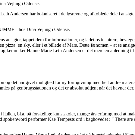
a Vejling i Odense.
h Andersen har botaniseret i de løsrevne og afkoblede dele i ansigte
t RUMMET hos Dina Vejling i Odense.
ns ansigter, tappet dem for informationer, og ladet os inspirere, bevæg
i en pizza, en sky, eller i et billede af Mars. Dette fænomen – at se ans
 og keramiker Hanne Marie Leth Andersen er det mere en anledning til 
on og det har givet mulighed for ny formgivning med helt andre materiale
amles på genbrugsstationen og det er absolut udtjent når det havner der. A
 Italien, bl.a. på forskellige kunstskoler, mange års erfaring med at mal
Med spokenword performer Kae Tempests ord i baghovedet : “ There are
over har Hanne Marie Leth Andersen gået på kunstakademiet i Napoli. 