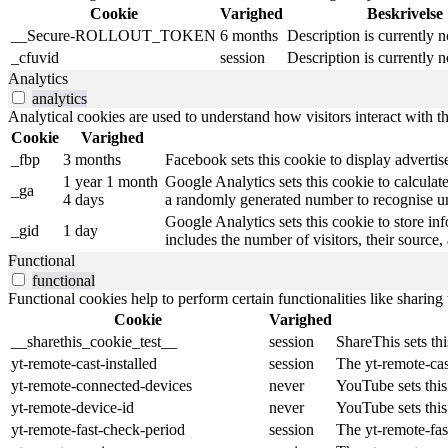
Cookie
Varighed
Beskrivelse
__Secure-ROLLOUT_TOKEN
6 months
Description is currently n
_cfuvid
session
Description is currently n
Analytics
analytics
Analytical cookies are used to understand how visitors interact with th
Cookie
Varighed
_fbp
3 months
Facebook sets this cookie to display adverti
1 year 1 month
Google Analytics sets this cookie to calculat
_ga
4 days
a randomly generated number to recognise un
Google Analytics sets this cookie to store in
_gid
1 day
includes the number of visitors, their source
Functional
functional
Functional cookies help to perform certain functionalities like sharing 
Cookie
Varighed
__sharethis_cookie_test__
session
ShareThis sets th
yt-remote-cast-installed
session
The yt-remote-cas
yt-remote-connected-devices
never
YouTube sets this
yt-remote-device-id
never
YouTube sets this
yt-remote-fast-check-period
session
The yt-remote-fas