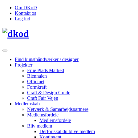
Om DKoD
Kontakt os
Log ind
Find kunsthåndværker / designer
Projekter
Frue Plads Marked
Biennalen
Officinet
Formkraft
Craft & Design Guide
Craft Fair Vejen
Medlemskab
Netværk & Samarbejdspartnere
Medlemsfordele
Medlemsfordele
Bliv medlem
Derfor skal du blive medlem
Kontingent