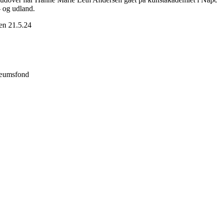
- og udland.
en 21.5.24
ilæumsfond